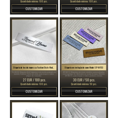
Quantidade mínima: 100 pcs.
Quantidade mínima: 100 pcs.
CUSTOMIZAR
CUSTOMIZAR
Etiqueta de tecido impressa Fashion Style Model TL-M106
Etiqueta em imitação de couro Model EP-M153
TL-M106 Etiqueta têxtil impressa com escrita prateada no
EP-M153 Etiquetas em couro sintético personalizadas
modelo Fashion Style em cetim, para roupa e vários
com logótipo do fabricante ou nome da marca Modelo
artigos de vestuário.
EP-M153, para roupas e vários produtos texteis.
27 EUR / 100 pcs.
30 EUR / 50 pcs.
Quantidade mínima: 100 pcs.
Quantidade mínima: 50 pcs.
CUSTOMIZAR
CUSTOMIZAR