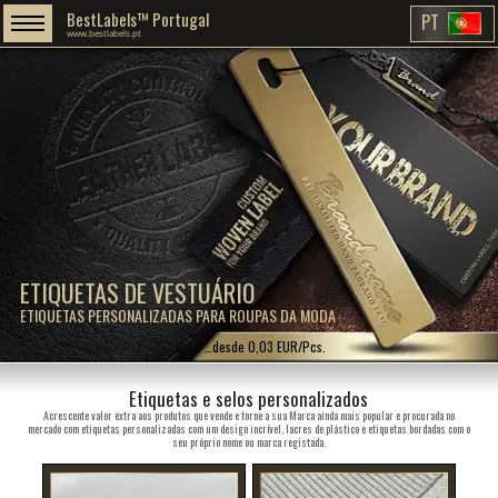
BestLabels™ Portugal
PT
www.bestlabels.pt
ETIQUETAS DE VESTUÁRIO
ETIQUETAS PERSONALIZADAS PARA ROUPAS DA MODA
…desde 0,03 EUR/Pcs.
Etiquetas e selos personalizados
Acrescente valor extra aos produtos que vende e torne a sua Marca ainda mais popular e procurada no
mercado com etiquetas personalizadas com um design incrível, lacres de plástico e etiquetas bordadas com o
seu próprio nome ou marca registada.