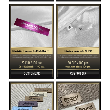
Etiqueta têxtil impressa Royal Style Model TL-M66
Etiqueta de tamanho Model TC-M176
TL-M66 Etiqueta impressa em Alta Definição em cetim
TC-M176 Etiqueta de tamanho para coser de forma
com nome personalizado, modelo TL-M66, adequada
dobrada numa peça de roupa, feita de material têxtil fino.
para roupa.
27 EUR / 100 pcs.
20 EUR / 100 pcs.
Quantidade mínima: 100 pcs.
Quantidade mínima: 100 pcs.
CUSTOMIZAR
CUSTOMIZAR