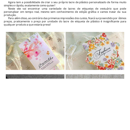
ETIQUETAS PENDURADAS PERSONALIZADAS
Acrescente valor aos seus produtos com etiquetas penduradas personalizadas de roupa!
Se é um fabricante, importador ou revendedor sob a sua própria Marca de produtos têxteis,
roupa, sapatos, joias, mas também outros tipos de produtos e quer adicionar uma imagem extra ao
seu nome ou destacar-se em comparação com os seus principais concorrentes e o outro número de
clientes para crescer significativamente, encontrou o parceiro certo como fornecedor de etiquetas!
Oferecemos soluções completas para etiquetas profissionais dos seus produtos, desde a fase do
design gráfico da etiqueta até fornecer etiquetas personalizadas de alta qualidade, com um design
incrível e um preço atrativo!
Neste site vai encontrar uma ampla variedade de etiquetas de cartão que pode personalizar em
tempo real (visualmente) exatamente como desejar, através do criador de etiquetas interativo gráfico,
que vai encontrar na página de cada produto.
Essencialmente, pode criar o design das suas próprias etiquetas personalizadas em menos de 5
minutos e pode encomendar a sua produção. Na página de cada etiqueta personalizada individual
também vai encontrar o preço e o tempo necessário para a produção e entrega, dependendo das
quantidades das etiquetas de vestuário que selecionou.
Fácil, concreto e muito claro! Desde o primeiro contacto com um potencial cliente, uma etiqueta de
qualidade do produto transmite a qualidade e a originalidade do produto e, a longo prazo, o
reconhecimento no mercado e a recomendação do nome da sua Marca a outros clientes.
SELOS DE PLÁSTICO PERSONALIZADOS
Melhore o impacto visual da sua Marca e dos produtos com selos de vestuário