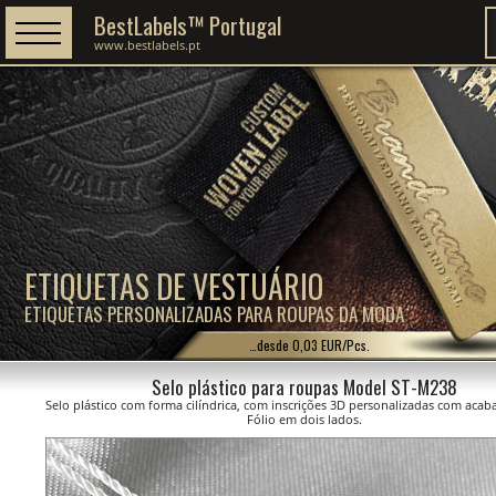
BestLabels™ Portugal
www.bestlabels.pt
ETIQUETAS DE VESTUÁRIO
ETIQUETAS PERSONALIZADAS PARA ROUPAS DA MODA
…desde 0,03 EUR/Pcs.
Selo plástico para roupas Model ST-M238
Selo plástico com forma cilíndrica, com inscrições 3D personalizadas com ac
Fólio em dois lados.