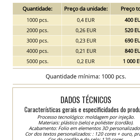
Quantidade:
Preço da unidade:
Preço to
1000 pcs.
0,4 EUR
400 E
2000 pcs.
0,26 EUR
520 E
3000 pcs.
0,23 EUR
690 E
4000 pcs.
0,21 EUR
840 E
5000 pcs.
0,2 EUR
1 000 
Quantidade mínima: 1000 pcs.
DADOS TÉCNICOS
Características gerais e especificidades do prod
Processo tecnológico: moldagem por injeção.
Materiais: plástico (selo) e poliéster (cordão).
Acabamento: Folio em elementos 3D personalizado
Cor dos textos personalizados: : 120 cores + ouro, pr
Cor do cordão e do selo: 120 cores.