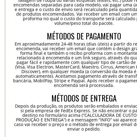
lavagem de roupa ou várias etiquetas têxteis, etc.) pode r
encomendas separadas para cada modelo, vai pagar uma ún
e entrega e o custo de envio será recalculado pela quantida
de produtos encomendados. Vai receber um email com um
proforma no qual o custo do transporte será calculado 
volume/peso total do pacote.
MÉTODOS DE PAGAMENTO
Em aproximadamente 24-48 horas (dias úteis) a partir do re
encomenda, vai receber um email que contém o design grá
forma final e também o recibo proforma com o montante
relacionado à encomenda e um link seguro, através do qu
pagar fácil e rapidamente com qualquer tipo de cartão de 
(Visa, Visa Electron, MasterCard, Maestro, Cirrus, American 
Discover), em qualquer moeda (a conversão da moeda é 
automaticamente). Aceitamos pagamento através de trans
bancária, MobilPay, Stripe e Paypal. Após receber o pagame
encomenda será processada.
MÉTODOS DE ENTREGA
Depois da produção, os produtos serão embalados e envia
si pela empresa de FedEx Express. Se não encontrar o pa
destino no formulário acima (“CALCULADORA DE CUSTO
PRODUÇÃO E ENTREGA”) e a mensagem “INFO” vai aparecer
caso vai receber o preço e o método de entrega por email 
enviar o pedido.