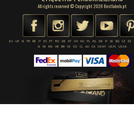
All rights reserved © Copyright 2026 Bestlabels.pt
EU
UK
IE
FR
BE
IT
ES
PT
RO
DE
AT
CH
HU
PL
NL
DK
FI
SE
BG
CZ
EE
SI
SK
MX
AR
BR
VE
CO
CL
AU
CA
US-NY
US-FL
US-CA