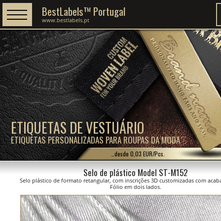
BestLabels™ Portugal
www.bestlabels.pt
ETIQUETAS DE VESTUÁRIO
ETIQUETAS PERSONALIZADAS PARA ROUPAS DA MODA
…desde 0,03 EUR/Pcs.
Selo de plástico Model ST-M152
Selo plástico de formato retangular, com inscrições 3D customizadas com ac
Fólio em dois lados.