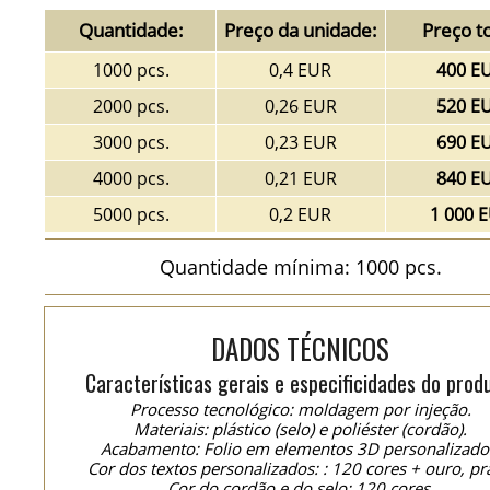
Quantidade:
Preço da unidade:
Preço to
1000 pcs.
0,4 EUR
400 E
2000 pcs.
0,26 EUR
520 E
3000 pcs.
0,23 EUR
690 E
4000 pcs.
0,21 EUR
840 E
5000 pcs.
0,2 EUR
1 000 
Quantidade mínima: 1000 pcs.
DADOS TÉCNICOS
Características gerais e especificidades do prod
Processo tecnológico: moldagem por injeção.
Materiais: plástico (selo) e poliéster (cordão).
Acabamento: Folio em elementos 3D personalizado
Cor dos textos personalizados: : 120 cores + ouro, pr
Cor do cordão e do selo: 120 cores.