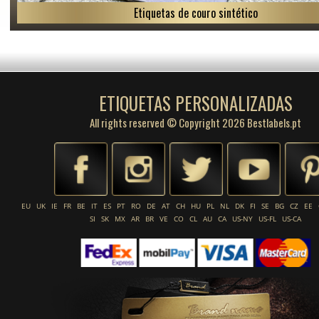
Etiquetas de couro sintético
ETIQUETAS PERSONALIZADAS
All rights reserved © Copyright 2026 Bestlabels.pt
EU
UK
IE
FR
BE
IT
ES
PT
RO
DE
AT
CH
HU
PL
NL
DK
FI
SE
BG
CZ
EE
SI
SK
MX
AR
BR
VE
CO
CL
AU
CA
US-NY
US-FL
US-CA