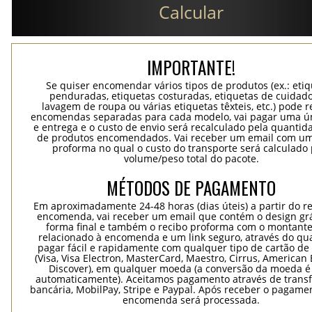
Calcular
IMPORTANTE!
Se quiser encomendar vários tipos de produtos (ex.: eti
penduradas, etiquetas costuradas, etiquetas de cuidad
lavagem de roupa ou várias etiquetas têxteis, etc.) pode r
encomendas separadas para cada modelo, vai pagar uma ún
e entrega e o custo de envio será recalculado pela quantida
de produtos encomendados. Vai receber um email com um
proforma no qual o custo do transporte será calculado 
volume/peso total do pacote.
MÉTODOS DE PAGAMENTO
Em aproximadamente 24-48 horas (dias úteis) a partir do re
encomenda, vai receber um email que contém o design grá
forma final e também o recibo proforma com o montante
relacionado à encomenda e um link seguro, através do qu
pagar fácil e rapidamente com qualquer tipo de cartão de 
(Visa, Visa Electron, MasterCard, Maestro, Cirrus, American 
Discover), em qualquer moeda (a conversão da moeda é 
automaticamente). Aceitamos pagamento através de trans
bancária, MobilPay, Stripe e Paypal. Após receber o pagame
encomenda será processada.