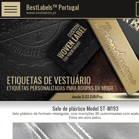
BestLabels™ Portugal
www.bestlabels.pt
ETIQUETAS DE VESTUÁRIO
ETIQUETAS PERSONALIZADAS PARA ROUPAS DA MODA
…desde 0,03 EUR/Pcs.
Selo de plástico Model ST-M193
Selo plástico de formato retangular, com inscrições 3D customizadas com ac
Fólio em dois lados.