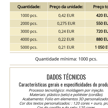
Quantidade:
Preço da unidade:
Preço to
1000 pcs.
0,42 EUR
420 E
2000 pcs.
0,275 EUR
550 E
3000 pcs.
0,24 EUR
720 E
4000 pcs.
0,22 EUR
880 E
5000 pcs.
0,21 EUR
1 050 
Quantidade mínima: 1000 pcs.
DADOS TÉCNICOS
Características gerais e especificidades do prod
Processo tecnológico: moldagem por injeção.
Materiais: plástico (selo) e poliéster (cordão).
Acabamento: Folio em elementos 3D personalizado
Cor dos textos personalizados: : 120 cores + ouro, pr
Cor do cordão e do selo: 120 cores.