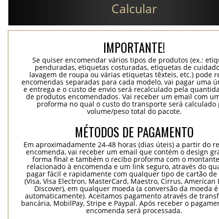
Calcular
IMPORTANTE!
Se quiser encomendar vários tipos de produtos (ex.: eti
penduradas, etiquetas costuradas, etiquetas de cuidad
lavagem de roupa ou várias etiquetas têxteis, etc.) pode r
encomendas separadas para cada modelo, vai pagar uma ún
e entrega e o custo de envio será recalculado pela quantida
de produtos encomendados. Vai receber um email com um
proforma no qual o custo do transporte será calculado 
volume/peso total do pacote.
MÉTODOS DE PAGAMENTO
Em aproximadamente 24-48 horas (dias úteis) a partir do re
encomenda, vai receber um email que contém o design grá
forma final e também o recibo proforma com o montante
relacionado à encomenda e um link seguro, através do qu
pagar fácil e rapidamente com qualquer tipo de cartão de 
(Visa, Visa Electron, MasterCard, Maestro, Cirrus, American 
Discover), em qualquer moeda (a conversão da moeda é 
automaticamente). Aceitamos pagamento através de trans
bancária, MobilPay, Stripe e Paypal. Após receber o pagame
encomenda será processada.