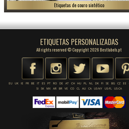
Etiquetas de couro sintético
ETIQUETAS PERSONALIZADAS
All rights reserved © Copyright 2026 Bestlabels.pt
EU
UK
IE
FR
BE
IT
ES
PT
RO
DE
AT
CH
HU
PL
NL
DK
FI
SE
BG
CZ
EE
SI
SK
MX
AR
BR
VE
CO
CL
AU
CA
US-NY
US-FL
US-CA