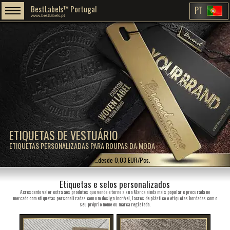
BestLabels™ Portugal
PT
www.bestlabels.pt
ETIQUETAS DE VESTUÁRIO
ETIQUETAS PERSONALIZADAS PARA ROUPAS DA MODA
…desde 0,03 EUR/Pcs.
Etiquetas e selos personalizados
Acrescente valor extra aos produtos que vende e torne a sua Marca ainda mais popular e procurada no
mercado com etiquetas personalizadas com um design incrível, lacres de plástico e etiquetas bordadas com o
seu próprio nome ou marca registada.