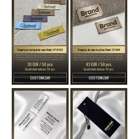
Etiqueta em imitação de couro Model EP-M109
Etiquetas de couro legítimo Model EP-M44
EP-M109 Etiqueta em couro falso personalizada para
EP-M44 Etiqueta em couro natural EP-M44 adequada
encomenda Modelo EP-M109 ideal para vários artigos
para camisolas com capuz, casacos, blusões, camisolas,
de vestuário com ganga, camisolas, camisolas com
luvas, chapéus, malas e outros produtos de vestuário,
capuz, malas, equipamento protector, etc.
personalizados com o logótipo ou nome da marca.
30 EUR / 50 pcs.
43 EUR / 50 pcs.
Quantidade mínima: 50 pcs.
Quantidade mínima: 50 pcs.
CUSTOMIZAR
CUSTOMIZAR