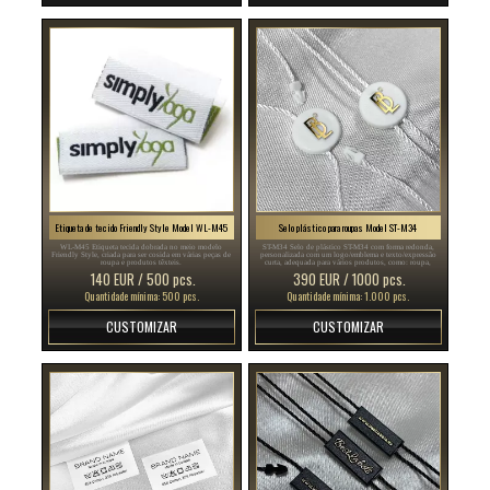
Etiqueta de tecido Friendly Style Model WL-M45
Selo plástico para roupas Model ST-M34
WL-M45 Etiqueta tecida dobrada no meio modelo
ST-M34 Selo de plástico ST-M34 com forma redonda,
Friendly Style, criada para ser cosida em várias peças de
personalizada com um logo/emblema e texto/expressão
roupa e produtos têxteis.
curta, adequada para vários produtos, como: roupa,
sapatos, malas, joalharia e vários acessórios.
140 EUR / 500 pcs.
390 EUR / 1000 pcs.
Quantidade mínima: 500 pcs.
Quantidade mínima: 1.000 pcs.
CUSTOMIZAR
CUSTOMIZAR