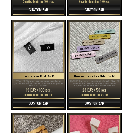
Quantidade mínima: 100 pcs.
Quantidade mínima: 100 pcs.
CUSTOMIZAR
CUSTOMIZAR
Etiqueta de tamanho Model TC-M175
Etiqueta de couro sintético Model EP-M126
TC-M175 Etiquetas com o número ou tamanho do
EP-M126 Etiqueta em couro sintético Modelo EP-M126
produto feita para encomendar de material têxtil, para ser
personalizada com o nome da marca ou fabricante,
cosida em vestuário.
adequada para roupas e acessórios de vestuário.
19 EUR / 100 pcs.
28 EUR / 50 pcs.
Quantidade mínima: 100 pcs.
Quantidade mínima: 50 pcs.
CUSTOMIZAR
CUSTOMIZAR