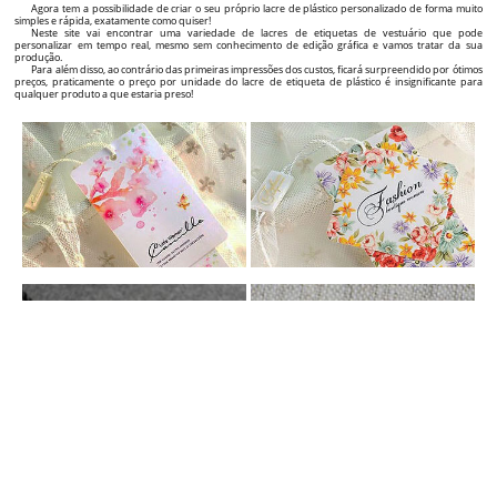
ETIQUETAS PENDURADAS PERSONALIZADAS
Acrescente valor aos seus produtos com etiquetas penduradas personalizadas de roupa!
Se é um fabricante, importador ou revendedor sob a sua própria Marca de produtos têxteis,
roupa, sapatos, joias, mas também outros tipos de produtos e quer adicionar uma imagem extra ao
seu nome ou destacar-se em comparação com os seus principais concorrentes e o outro número de
clientes para crescer significativamente, encontrou o parceiro certo como fornecedor de etiquetas!
Oferecemos soluções completas para etiquetas profissionais dos seus produtos, desde a fase do
design gráfico da etiqueta até fornecer etiquetas personalizadas de alta qualidade, com um design
incrível e um preço atrativo!
Neste site vai encontrar uma ampla variedade de etiquetas de cartão que pode personalizar em
tempo real (visualmente) exatamente como desejar, através do criador de etiquetas interativo gráfico,
que vai encontrar na página de cada produto.
Essencialmente, pode criar o design das suas próprias etiquetas personalizadas em menos de 5
minutos e pode encomendar a sua produção. Na página de cada etiqueta personalizada individual
também vai encontrar o preço e o tempo necessário para a produção e entrega, dependendo das
quantidades das etiquetas de vestuário que selecionou.
Fácil, concreto e muito claro! Desde o primeiro contacto com um potencial cliente, uma etiqueta de
qualidade do produto transmite a qualidade e a originalidade do produto e, a longo prazo, o
reconhecimento no mercado e a recomendação do nome da sua Marca a outros clientes.
SELOS DE PLÁSTICO PERSONALIZADOS
Melhore o impacto visual da sua Marca e dos produtos com selos de vestuário