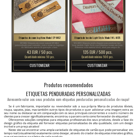
Etiquetas de couro legítimo Model EP-M62
Etiqueta de tecido Light Style Model WL-M35
EP-M62 Etiqueta em couro natural EP-M62
WL-M35 Etiqueta tecida elegante para pendurar tipo
personalizada para vestuário, com o nome ou logótipo
loop modelo Light Style com diferentes nomes em cores
do fabricante através de gravação a laser.
diferentes num material têxtil, ideal para artigos de
vestuário como blusas, camisas, casacos, etc.
43 EUR / 50 pcs.
135 EUR / 500 pcs.
Quantidade mínima: 50 pcs.
Quantidade mínima: 500 pcs.
CUSTOMIZAR
CUSTOMIZAR
Etiqueta de composição Model TC-M197
Selo plástico para roupas Model ST-M233
TC-M197 Etiqueta têxtil personalizada com nome da
ST-M233 Selo de plástico ST-M233 com um design
marca, símbolos de lavagem e cuidados, método de
elegante com uma forma cilíndrica personalizado com o
manutenção e também com informação sobre a
nome da marca, ideal para produtos como roupa de
composição do material e país de origem.
mulher e homem, calçado, joelharia, relógios, etc.
24 EUR / 100 pcs.
410 EUR / 1000 pcs.
Quantidade mínima: 100 pcs.
Quantidade mínima: 1.000 pcs.
CUSTOMIZAR
CUSTOMIZAR
Tag etiqueta para roupa Model HT-M106
Etiqueta têxtil impressa Vogue Style Model TL-M117
HT-M106 Etiqueta preta com escrita dourada feita de
TL-M117 Etiqueta têxtil impressa em cetim com escrita
cartão laminado grosso Soft Touch, com lacro de
prateada, modelo TL-M117, fornecida para artigos de