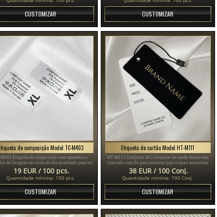
CUSTOMIZAR
CUSTOMIZAR
Etiqueta de composição Model TC-M403
Etiqueta de cartão Model HT-M111
M403 Etiqueta de composição com tamanhos e
HT-M111 Conjunto de 2 etiquetas de cartão fornecidas
os de lavagem em cetim de alta qualidade, para ser
com selo com fio para pendurar para roupa e acessórias
costurado em roupas.
de vestuário, feita de cartão plastificado grosso e
19 EUR / 100 pcs.
38 EUR / 100 Conj.
impresso com texto dourado e preto.
Quantidade mínima: 100 pcs.
Quantidade mínima: 100 Conj.
CUSTOMIZAR
CUSTOMIZAR