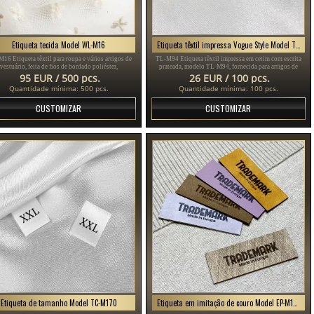
Etiqueta tecida Model WL-M16
Etiqueta têxtil impressa Vogue Style Model TL-M94
6 Etiqueta têxtil para roupa e vários artigos de
TL-M94 Etiqueta têxtil impressa em cetim com escrita
vestuário, feita de fios de bordado poliéster,
prateada, modelo TL-M94, fornecida para artigos de
onalizada de acordo com o Design do cliente em
vestuário, diferentes peças de roupa e acessórios.
95 EUR / 500 pcs.
26 EUR / 100 pcs.
cores diferentes.
Quantidade mínima: 500 pcs.
Quantidade mínima: 100 pcs.
CUSTOMIZAR
CUSTOMIZAR
Etiqueta de tamanho Model TC-M170
Etiqueta em imitação de couro Model EP-M156