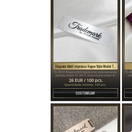
Etiqueta têxtil impressa Vogue Style Model TL-M111
TL-M111 Etiqueta têxtil impressa em cetim com escrita
TL-M2
prateada, modelo TL-M111, fornecida para artigos de
com
vestuário, diferentes tipos de vestuário e acessórios.
adeq
26 EUR / 100 pcs.
Quantidade mínima: 100 pcs.
CUSTOMIZAR