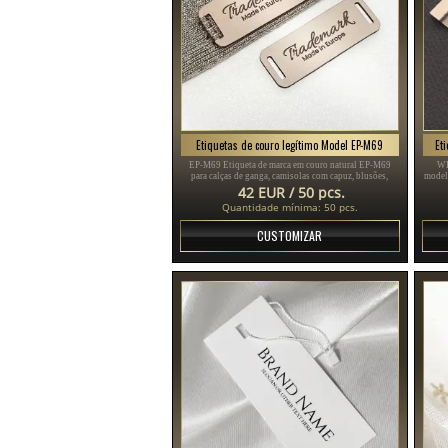
Etiquetas de couro legítimo Model EP-M69
Et
EP-M69 Etiqueta de marca em couro natural EP-M69
WL
para calças de ganga, camisolas com capuz, blusões,
model
chapéus, malas e outros artigos, personalizada através de
num p
42 EUR / 50 pcs.
gravação a laser com o logótipo e os dados do fabricante.
Quantidade mínima: 50 pcs.
CUSTOMIZAR