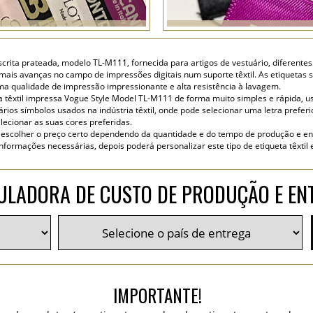
crita prateada, modelo TL-M111, fornecida para artigos de vestuário, diferentes t
as mais avanças no campo de impressões digitais num suporte têxtil. As etiquetas
a qualidade de impressão impressionante e alta resistência à lavagem.
a têxtil impressa Vogue Style Model TL-M111 de forma muito simples e rápida, us
rios símbolos usados na indústria têxtil, onde pode selecionar uma letra preferida
lecionar as suas cores preferidas.
escolher o preço certo dependendo da quantidade e do tempo de produção e en
nformações necessárias, depois poderá personalizar este tipo de etiqueta têxtil e
ULADORA DE CUSTO DE PRODUÇÃO E EN
IMPORTANTE!