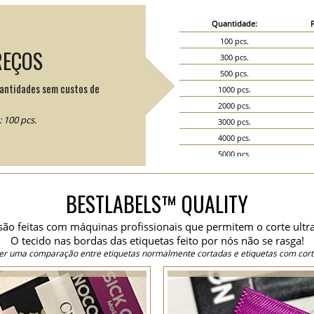
Quantidade:
100 pcs.
REÇOS
300 pcs.
500 pcs.
uantidades sem custos de
1000 pcs.
2000 pcs.
 100 pcs.
3000 pcs.
4000 pcs.
5000 pcs.
6000 pcs.
7000 pcs.
BESTLABELS™ QUALITY
8000 pcs.
9000 pcs.
 são feitas com máquinas profissionais que permitem o corte ultr
10000 pcs.
O tecido nas bordas das etiquetas feito por nós não se rasga!
15000 pcs.
er uma comparação entre etiquetas normalmente cortadas e etiquetas com corte
20000 pcs.