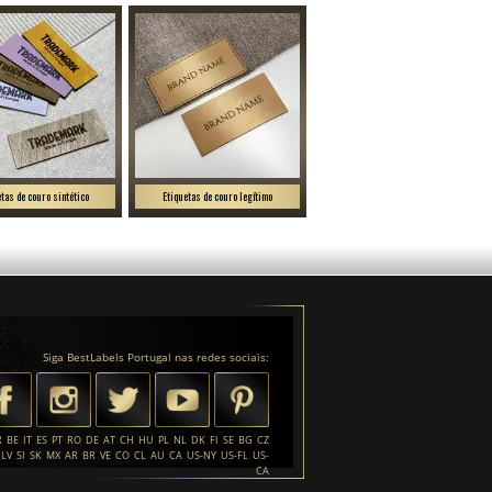
etas de couro sintético
Etiquetas de couro legítimo
Siga BestLabels Portugal nas redes sociais:
R
BE
IT
ES
PT
RO
DE
AT
CH
HU
PL
NL
DK
FI
SE
BG
CZ
LV
SI
SK
MX
AR
BR
VE
CO
CL
AU
CA
US-NY
US-FL
US-
CA