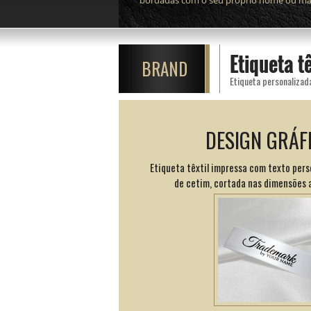
bordadas com o seu próprio nome ou mar
Etiqueta t
BRAND
DESIGN GRÁF
Etiqueta têxtil impressa com texto per
de cetim, cortada nas dimensões 