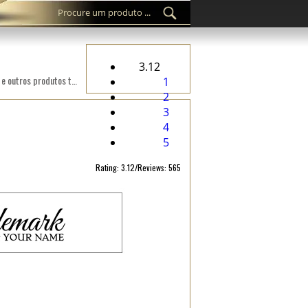
3.12
Etiqueta personalizada TL-M111 impressa em tecido de cetim adequada para roupa, acessórios de vestuário e outros produtos têxteis.
1
2
3
4
5
Rating: 3.12/Reviews: 565