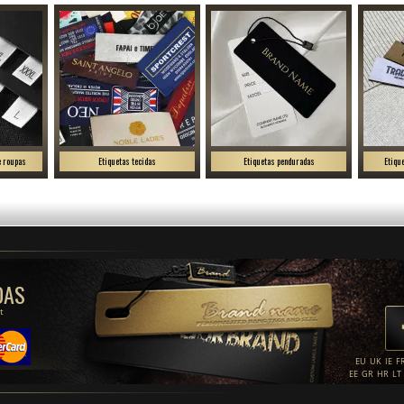
e roupas
Etiquetas tecidas
Etiquetas penduradas
Etiqu
DAS
t
EU
UK
IE
F
EE
GR
HR
LT