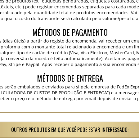
os de produtos (ex.: etiquetas penduradas, etiquetas costuradas, 
 têxteis, etc.) pode registar encomendas separadas para cada mode
 recalculado pela quantidade total de produtos encomendados. Va
o qual o custo do transporte será calculado pelo volume/peso tota
MÉTODOS DE PAGAMENTO
dias úteis) a partir do registo da encomenda, vai receber um ema
 proforma com o montante total relacionado à encomenda e um lin
lquer tipo de cartão de crédito (Visa, Visa Electron, MasterCard, 
 (a conversão da moeda é feita automaticamente). Aceitamos paga
Pay, Stripe e Paypal. Após receber o pagamento a sua encomenda 
MÉTODOS DE ENTREGA
os serão embalados e enviados para si pela empresa de FedEx Expr
“CALCULADORA DE CUSTOS DE PRODUÇÃO E ENTREGA”) e a mensagem “
ceber o preço e o método de entrega por email depois de enviar o 
OUTROS PRODUTOS EM QUE VOCÊ PODE ESTAR INTERESSADO: