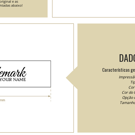
riginal e as
entadas abaixo!
DAD
Características ge
Impressão
Ti
Cor 
Cor do t
Opção d
Tamanho 