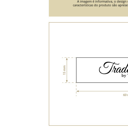
A imagem é informativa, o design o
características do produto são apres