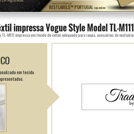
ca registada.
www.bestlabels.pt
BESTLABELS™ PORTUGAL
Loja online
êxtil impressa Vogue Style Model TL-M111
ICO
sonalizado em tecido
apresentadas.