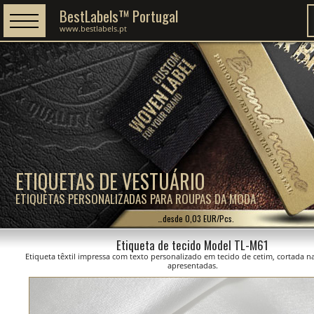
BestLabels™ Portugal
www.bestlabels.pt
ETIQUETAS DE VESTUÁRIO
ETIQUETAS PERSONALIZADAS PARA ROUPAS DA MODA
…desde 0,03 EUR/Pcs.
Etiqueta de tecido Model TL-M61
Etiqueta têxtil impressa com texto personalizado em tecido de cetim, cortada 
apresentadas.