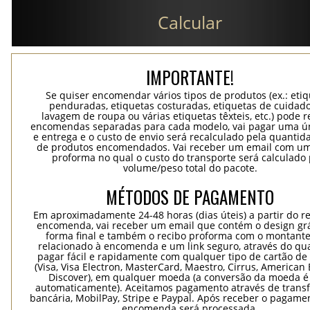
Calcular
IMPORTANTE!
Se quiser encomendar vários tipos de produtos (ex.: eti
penduradas, etiquetas costuradas, etiquetas de cuidad
lavagem de roupa ou várias etiquetas têxteis, etc.) pode r
encomendas separadas para cada modelo, vai pagar uma ún
e entrega e o custo de envio será recalculado pela quantida
de produtos encomendados. Vai receber um email com um
proforma no qual o custo do transporte será calculado 
volume/peso total do pacote.
MÉTODOS DE PAGAMENTO
Em aproximadamente 24-48 horas (dias úteis) a partir do re
encomenda, vai receber um email que contém o design grá
forma final e também o recibo proforma com o montante
relacionado à encomenda e um link seguro, através do qu
pagar fácil e rapidamente com qualquer tipo de cartão de 
(Visa, Visa Electron, MasterCard, Maestro, Cirrus, American 
Discover), em qualquer moeda (a conversão da moeda é 
automaticamente). Aceitamos pagamento através de trans
bancária, MobilPay, Stripe e Paypal. Após receber o pagame
encomenda será processada.