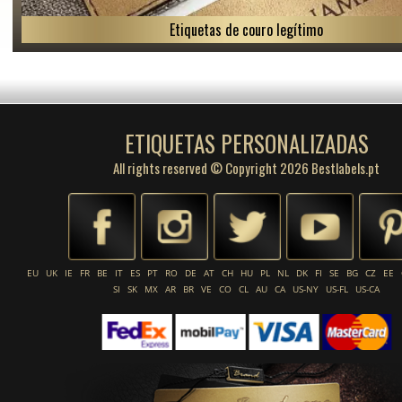
Etiquetas de couro legítimo
ETIQUETAS PERSONALIZADAS
All rights reserved © Copyright 2026 Bestlabels.pt
EU
UK
IE
FR
BE
IT
ES
PT
RO
DE
AT
CH
HU
PL
NL
DK
FI
SE
BG
CZ
EE
SI
SK
MX
AR
BR
VE
CO
CL
AU
CA
US-NY
US-FL
US-CA