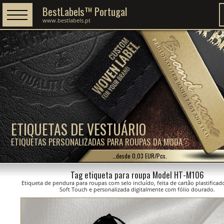
BestLabels™ Portugal
www.bestlabels.pt
ETIQUETAS DE VESTUÁRIO
ETIQUETAS PERSONALIZADAS PARA ROUPAS DA MODA
…desde 0,03 EUR/Pcs.
Tag etiqueta para roupa Model HT-M106
Etiqueta de pendura para roupas com selo incluído, feita de cartão plastifica
Soft Touch e personalizada digitalmente com fólio dourado.