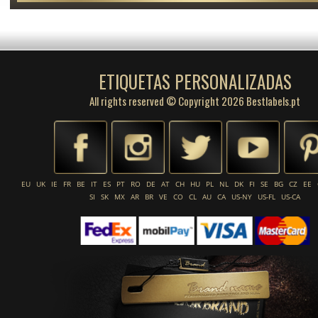
ETIQUETAS PERSONALIZADAS
All rights reserved © Copyright 2026 Bestlabels.pt
EU
UK
IE
FR
BE
IT
ES
PT
RO
DE
AT
CH
HU
PL
NL
DK
FI
SE
BG
CZ
EE
SI
SK
MX
AR
BR
VE
CO
CL
AU
CA
US-NY
US-FL
US-CA