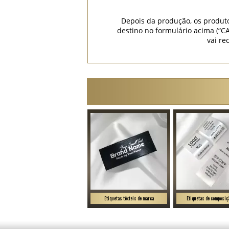
Depois da produção, os produt
destino no formulário acima (
vai re
Etiquetas têxteis de marca
Etiquetas de composiçã