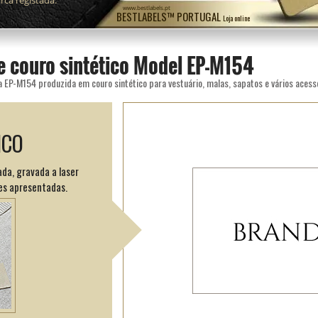
ca registada.
www.bestlabels.pt
BESTLABELS™ PORTUGAL
Loja online
e couro sintético Model EP-M154
 EP-M154 produzida em couro sintético para vestuário, malas, sapatos e vários acessó
ICO
da, gravada a laser
es apresentadas.