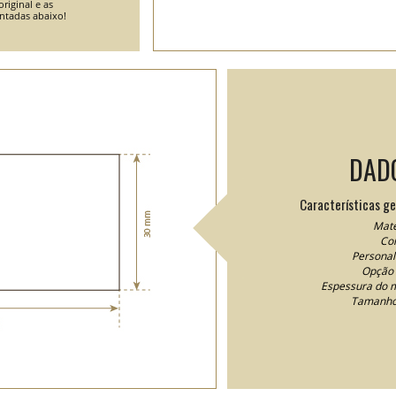
riginal e as
entadas abaixo!
DAD
Características ge
Mate
Cor
Personal
Opção 
Espessura do m
Tamanho 