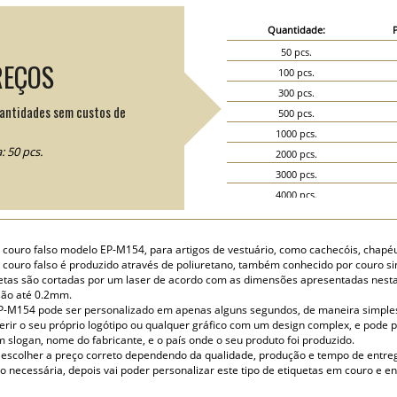
Quantidade:
50 pcs.
REÇOS
100 pcs.
300 pcs.
uantidades sem custos de
500 pcs.
1000 pcs.
 50 pcs.
2000 pcs.
3000 pcs.
4000 pcs.
5000 pcs.
 couro falso modelo EP-M154, para artigos de vestuário, como cachecóis, chapé
 couro falso é produzido através de poliuretano, também conhecido por couro sin
etas são cortadas por um laser de acordo com as dimensões apresentadas nesta 
são até 0.2mm.
 EP-M154 pode ser personalizado em apenas alguns segundos, de maneira simples 
serir o seu próprio logótipo ou qualquer gráfico com um design complex, e pode 
slogan, nome do fabricante, e o país onde o seu produto foi produzido.
 escolher a preço correto dependendo da qualidade, produção e tempo de entr
o necessária, depois vai poder personalizar este tipo de etiquetas em couro e e