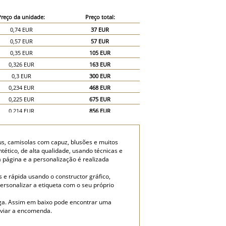
Preço da unidade:
Preço total:
0,74 EUR
37 EUR
0,57 EUR
57 EUR
0,35 EUR
105 EUR
0,326 EUR
163 EUR
0,3 EUR
300 EUR
0,234 EUR
468 EUR
0,225 EUR
675 EUR
0,214 EUR
856 EUR
0,209 EUR
1 045 EUR
us, camisolas com capuz, blusões e muitos
tético, de alta qualidade, usando técnicas e
página e a personalização é realizada
e rápida usando o constructor gráfico,
personalizar a etiqueta com o seu próprio
ega. Assim em baixo pode encontrar uma
nviar a encomenda.