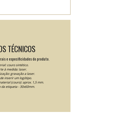
OS TÉCNICOS
rais e especificidades do produto.
rial: couro sintético.
te à medida: laser.
ização: gravação a laser.
de inserir um logótipo.
aterial (couro): aprox. 1,5 mm.
da etiqueta - 30x60mm.