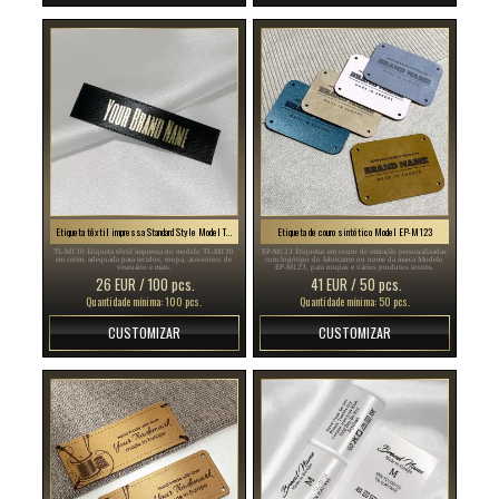
Etiqueta têxtil impressa Standard Style Model TL-M130
Etiqueta de couro sintético Model EP-M123
TL-M130 Etiqueta têxtil impressa no modelo TL-M130
EP-M123 Etiquetas em couro de imitação personalizadas
em cetim, adequada para tecidos, roupa, acessórios de
com logótipo do fabricante ou nome da marca Modelo
vestuário e mais.
EP-M123, para roupas e vários produtos texteis.
26 EUR / 100 pcs.
41 EUR / 50 pcs.
Quantidade mínima: 100 pcs.
Quantidade mínima: 50 pcs.
CUSTOMIZAR
CUSTOMIZAR