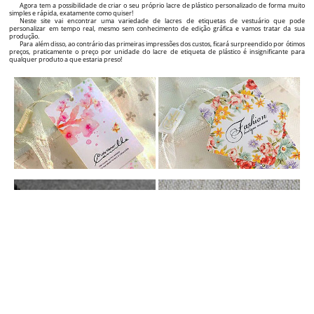
ETIQUETAS PENDURADAS PERSONALIZADAS
Acrescente valor aos seus produtos com etiquetas penduradas personalizadas de roupa!
Se é um fabricante, importador ou revendedor sob a sua própria Marca de produtos têxteis,
roupa, sapatos, joias, mas também outros tipos de produtos e quer adicionar uma imagem extra ao
seu nome ou destacar-se em comparação com os seus principais concorrentes e o outro número de
clientes para crescer significativamente, encontrou o parceiro certo como fornecedor de etiquetas!
Oferecemos soluções completas para etiquetas profissionais dos seus produtos, desde a fase do
design gráfico da etiqueta até fornecer etiquetas personalizadas de alta qualidade, com um design
incrível e um preço atrativo!
Neste site vai encontrar uma ampla variedade de etiquetas de cartão que pode personalizar em
tempo real (visualmente) exatamente como desejar, através do criador de etiquetas interativo gráfico,
que vai encontrar na página de cada produto.
Essencialmente, pode criar o design das suas próprias etiquetas personalizadas em menos de 5
minutos e pode encomendar a sua produção. Na página de cada etiqueta personalizada individual
também vai encontrar o preço e o tempo necessário para a produção e entrega, dependendo das
quantidades das etiquetas de vestuário que selecionou.
Fácil, concreto e muito claro! Desde o primeiro contacto com um potencial cliente, uma etiqueta de
qualidade do produto transmite a qualidade e a originalidade do produto e, a longo prazo, o
reconhecimento no mercado e a recomendação do nome da sua Marca a outros clientes.
SELOS DE PLÁSTICO PERSONALIZADOS
Melhore o impacto visual da sua Marca e dos produtos com selos de vestuário