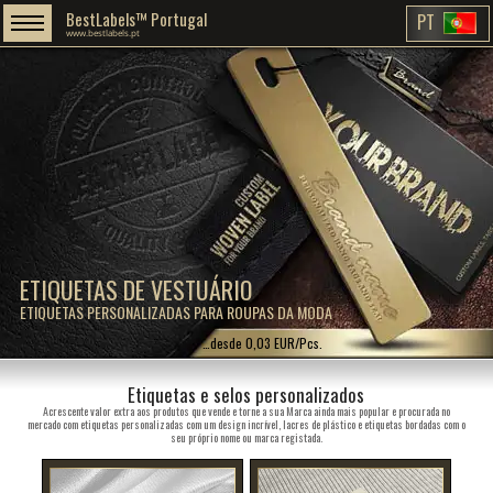
BestLabels™ Portugal
PT
www.bestlabels.pt
ETIQUETAS DE VESTUÁRIO
ETIQUETAS PERSONALIZADAS PARA ROUPAS DA MODA
…desde 0,03 EUR/Pcs.
Etiquetas e selos personalizados
Acrescente valor extra aos produtos que vende e torne a sua Marca ainda mais popular e procurada no
mercado com etiquetas personalizadas com um design incrível, lacres de plástico e etiquetas bordadas com o
seu próprio nome ou marca registada.