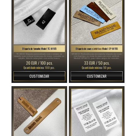
Etiqueta de tamanho Model TC-M165
Etiqueta de couro sintético Model EP-M155
TC-M165 Etiqueta personalizada com o número ou
EP-M155 Produzida para encomendar etiqueta em couro
tamanho para costurar numa peça de roupa, vestuário ou
com logótipo ou nome da marca em couro artificial,
calçado, feita de cetim preto com escrita branca.
Modelo EP-M155, para vários artigos de vestuário.
20 EUR / 100 pcs.
33 EUR / 50 pcs.
Quantidade mínima: 100 pcs.
Quantidade mínima: 50 pcs.
CUSTOMIZAR
CUSTOMIZAR