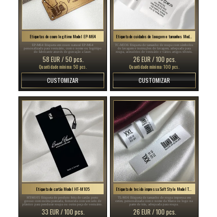
Etiquetas de couro legítimo Model EP-M64
Etiqueta de cuidados de lavagem e tamanhos Model TC-M336
EP-M64 Etiqueta em couro natural EP-M64
TC-M336 Etiqueta de tamanho de roupa com símbolos
personalizada para vestuário, com o nome ou logótipo
de lavagem e instruções de lavagem, adequada para
do fabricante através de gravação a laser.
roupa, acessórios de vestuário e vários artigos têxteis.
58 EUR / 50 pcs.
26 EUR / 100 pcs.
Quantidade mínima: 50 pcs.
Quantidade mínima: 100 pcs.
CUSTOMIZAR
CUSTOMIZAR
Etiqueta de cartão Model HT-M105
Etiqueta de tecido impressa Soft Style Model TL-M16
HT-M105 Etiqueta de produto feita de cartão preto
TL-M16 Etiqueta de tamanho de roupa impressa em
grosso com escrita prateada, fornecida com um selo de
cetim, personalizada com o nome da Marca ou logo na
plástico para pendurar roupa ou outra peça de vestuário.
parte de trás, adequada para roupa.
33 EUR / 100 pcs.
26 EUR / 100 pcs.