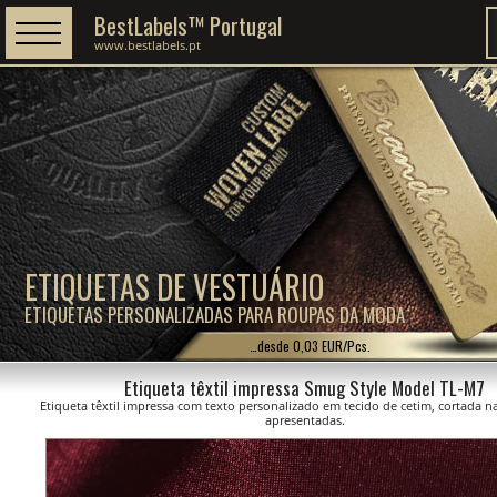
BestLabels™ Portugal
www.bestlabels.pt
ETIQUETAS DE VESTUÁRIO
ETIQUETAS PERSONALIZADAS PARA ROUPAS DA MODA
…desde 0,03 EUR/Pcs.
Etiqueta têxtil impressa Smug Style Model TL-M7
Etiqueta têxtil impressa com texto personalizado em tecido de cetim, cortada 
apresentadas.