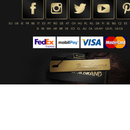
EU
UK
IE
FR
BE
IT
ES
PT
RO
DE
AT
CH
HU
PL
NL
DK
FI
SE
BG
CZ
EE
SI
SK
MX
AR
BR
VE
CO
CL
AU
CA
US-NY
US-FL
US-CA