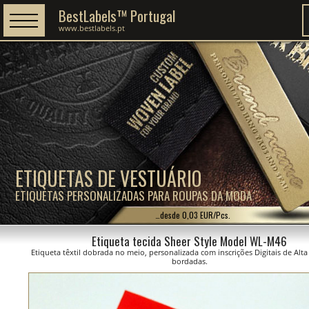
BestLabels™ Portugal
www.bestlabels.pt
ETIQUETAS DE VESTUÁRIO
ETIQUETAS PERSONALIZADAS PARA ROUPAS DA MODA
…desde 0,03 EUR/Pcs.
Etiqueta tecida Sheer Style Model WL-M46
Etiqueta têxtil dobrada no meio, personalizada com inscrições Digitais de Alt
bordadas.