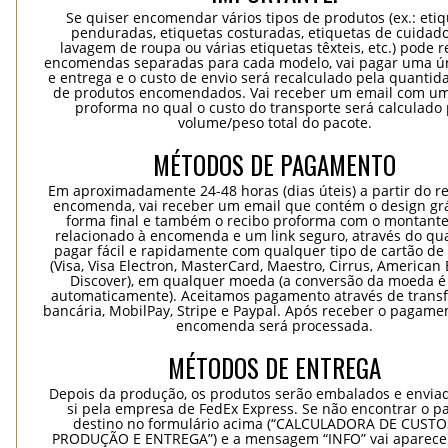
Se quiser encomendar vários tipos de produtos (ex.: eti
penduradas, etiquetas costuradas, etiquetas de cuidad
lavagem de roupa ou várias etiquetas têxteis, etc.) pode r
encomendas separadas para cada modelo, vai pagar uma ún
e entrega e o custo de envio será recalculado pela quantida
de produtos encomendados. Vai receber um email com um
proforma no qual o custo do transporte será calculado 
volume/peso total do pacote.
MÉTODOS DE PAGAMENTO
Em aproximadamente 24-48 horas (dias úteis) a partir do re
encomenda, vai receber um email que contém o design grá
forma final e também o recibo proforma com o montante
relacionado à encomenda e um link seguro, através do qu
pagar fácil e rapidamente com qualquer tipo de cartão de 
(Visa, Visa Electron, MasterCard, Maestro, Cirrus, American 
Discover), em qualquer moeda (a conversão da moeda é 
automaticamente). Aceitamos pagamento através de trans
bancária, MobilPay, Stripe e Paypal. Após receber o pagame
encomenda será processada.
MÉTODOS DE ENTREGA
Depois da produção, os produtos serão embalados e envia
si pela empresa de FedEx Express. Se não encontrar o pa
destino no formulário acima (“CALCULADORA DE CUSTO
PRODUÇÃO E ENTREGA”) e a mensagem “INFO” vai aparecer