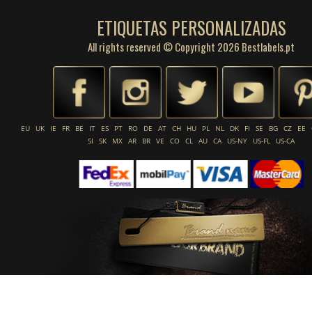
ETIQUETAS PERSONALIZADAS
All rights reserved © Copyright 2026 Bestlabels.pt
EU
UK
IE
FR
BE
IT
ES
PT
RO
DE
AT
CH
HU
PL
NL
DK
FI
SE
BG
CZ
EE
SI
SK
MX
AR
BR
VE
CO
CL
AU
CA
US-NY
US-FL
US-CA