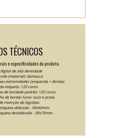
OS TÉCNICOS
rais e especificidades do produto.
digital de alta densidade
ecido (material): damasco.
nas extremidades (esquerda + direita).
da etiqueta: 120 cores.
nha de bordado padrão: 120 cores.
nha de bordar lurex: ouro e prata.
e inserção de logotipo.
tiqueta dobrada - 30x60mm.
iqueta desdobrada - 30x70mm.