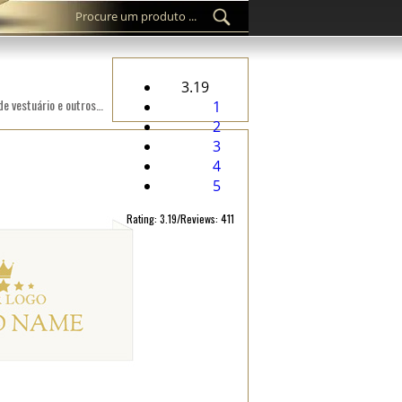
3.19
Etiqueta cosida personalizada WL-M76 bordada Digitalmente num tecido adequado para roupa, acessórios de vestuário e outros produtos têxteis.
1
2
3
4
5
Rating: 3.19/Reviews: 411