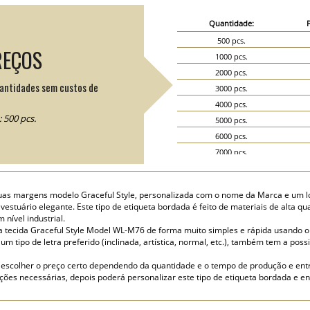
Quantidade:
500 pcs.
REÇOS
1000 pcs.
2000 pcs.
uantidades sem custos de
3000 pcs.
4000 pcs.
 500 pcs.
5000 pcs.
6000 pcs.
7000 pcs.
8000 pcs.
9000 pcs.
 duas margens modelo Graceful Style, personalizada com o nome da Marca e um 
10000 pcs.
vestuário elegante. Este tipo de etiqueta bordada é feito de materiais de alta q
15000 pcs.
nível industrial.
a tecida Graceful Style Model WL-M76 de forma muito simples e rápida usando o c
20000 pcs.
m tipo de letra preferido (inclinada, artística, normal, etc.), também tem a possi
escolher o preço certo dependendo da quantidade e o tempo de produção e ent
ões necessárias, depois poderá personalizar este tipo de etiqueta bordada e en