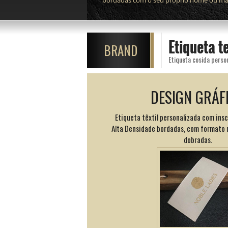
bordadas com o seu próprio nome ou mar
Etiqueta t
BRAND
DESIGN GRÁF
Etiqueta têxtil personalizada com insc
Alta Densidade bordadas, com formato 
dobradas.