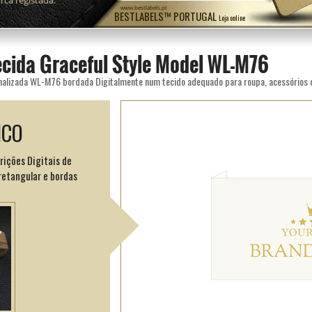
ca registada.
www.bestlabels.pt
BESTLABELS™ PORTUGAL
Loja online
ecida Graceful Style Model WL-M76
ICO
rições Digitais de
retangular e bordas