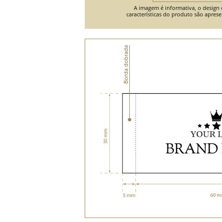
A imagem é informativa, o design o
características do produto são apres
Borda dobrada