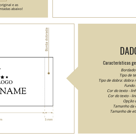
riginal e as
entadas abaixo!
Borda dobrada
DAD
Características ge
Bordado 
Tipo de t
Tipo de dobra: dobra 
Fundo 
Cor do texto - li
Cor do texto - li
Opção d
Tamanho da e
Tamanho de et