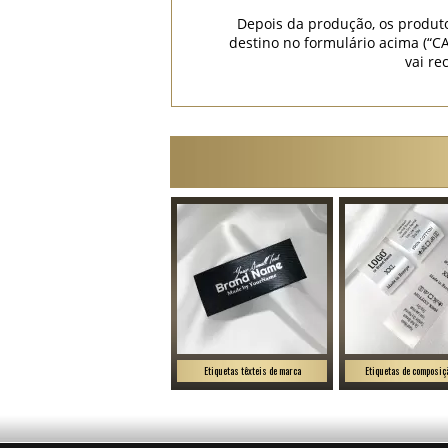
Depois da produção, os produt
destino no formulário acima (
vai re
Etiquetas têxteis de marca
Etiquetas de composiçã