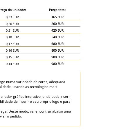
Preço da unidade:
Preço total:
0,33 EUR
165 EUR
0,26 EUR
260 EUR
0,21 EUR
420 EUR
0,18 EUR
540 EUR
0,17 EUR
680 EUR
0,16 EUR
800 EUR
0,15 EUR
900 EUR
0,14 EUR
980 EUR
0,135 EUR
1 080 EUR
0,13 EUR
1 170 EUR
logo numa variedade de cores, adequada
0,12 EUR
1 200 EUR
ualidade, usando as tecnologias mais
0,11 EUR
1 650 EUR
riador gráfico interativo, onde pode inserir
0,09 EUR
1 800 EUR
bilidade de inserir o seu próprio logo e para
rega. Deste modo, vai encontrar abaixo uma
viar o pedido.