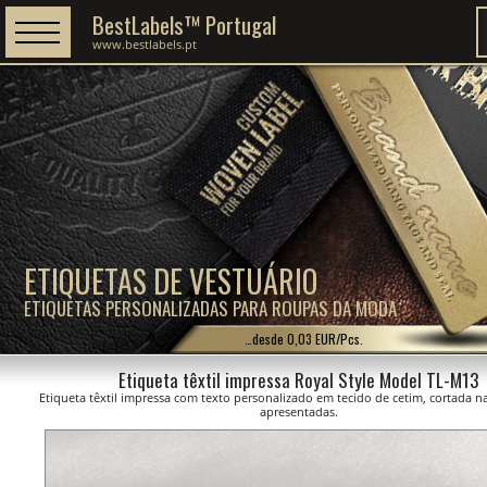
BestLabels™ Portugal
www.bestlabels.pt
ETIQUETAS DE VESTUÁRIO
ETIQUETAS PERSONALIZADAS PARA ROUPAS DA MODA
…desde 0,03 EUR/Pcs.
Etiqueta têxtil impressa Royal Style Model TL-M13
Etiqueta têxtil impressa com texto personalizado em tecido de cetim, cortada 
apresentadas.