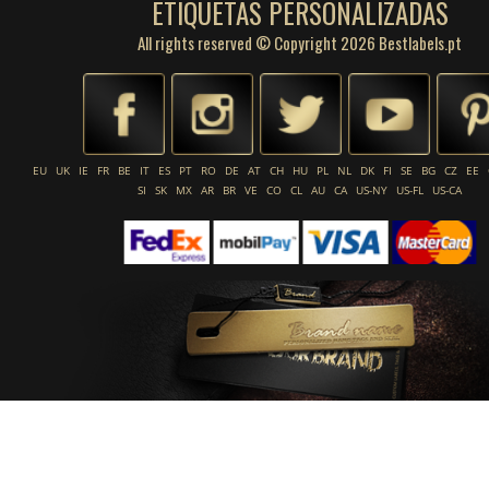
ETIQUETAS PERSONALIZADAS
All rights reserved © Copyright 2026 Bestlabels.pt
EU
UK
IE
FR
BE
IT
ES
PT
RO
DE
AT
CH
HU
PL
NL
DK
FI
SE
BG
CZ
EE
SI
SK
MX
AR
BR
VE
CO
CL
AU
CA
US-NY
US-FL
US-CA