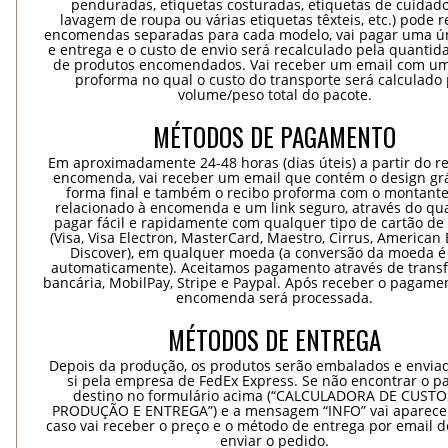
penduradas, etiquetas costuradas, etiquetas de cuidad
lavagem de roupa ou várias etiquetas têxteis, etc.) pode r
encomendas separadas para cada modelo, vai pagar uma ún
e entrega e o custo de envio será recalculado pela quantida
de produtos encomendados. Vai receber um email com um
proforma no qual o custo do transporte será calculado 
volume/peso total do pacote.
MÉTODOS DE PAGAMENTO
Em aproximadamente 24-48 horas (dias úteis) a partir do re
encomenda, vai receber um email que contém o design grá
forma final e também o recibo proforma com o montante
relacionado à encomenda e um link seguro, através do qu
pagar fácil e rapidamente com qualquer tipo de cartão de 
(Visa, Visa Electron, MasterCard, Maestro, Cirrus, American 
Discover), em qualquer moeda (a conversão da moeda é 
automaticamente). Aceitamos pagamento através de trans
bancária, MobilPay, Stripe e Paypal. Após receber o pagame
encomenda será processada.
MÉTODOS DE ENTREGA
Depois da produção, os produtos serão embalados e envia
si pela empresa de FedEx Express. Se não encontrar o pa
destino no formulário acima (“CALCULADORA DE CUSTO
PRODUÇÃO E ENTREGA”) e a mensagem “INFO” vai aparecer
caso vai receber o preço e o método de entrega por email 
enviar o pedido.