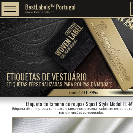
BestLabels™ Portugal
www.bestlabels.pt
ETIQUETAS DE VESTUÁRIO
ETIQUETAS PERSONALIZADAS PARA ROUPAS DA MODA
…desde 0,03 EUR/Pcs.
Etiqueta de tamnho de roupas Squat Style Model TL-
Etiqueta têxtil impressa com texto e tamanhos personalizados em tecido de ce
nas dimensões apresentadas.