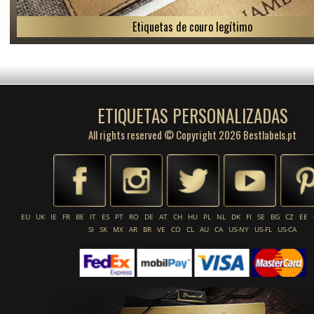
Etiquetas de couro legítimo
ETIQUETAS PERSONALIZADAS
All rights reserved © Copyright 2026 Bestlabels.pt
EU
UK
IE
FR
BE
IT
ES
PT
RO
DE
AT
CH
HU
PL
NL
DK
FI
SE
BG
CZ
EE
SI
SK
MX
AR
BR
VE
CO
CL
AU
CA
US-NY
US-FL
US-CA