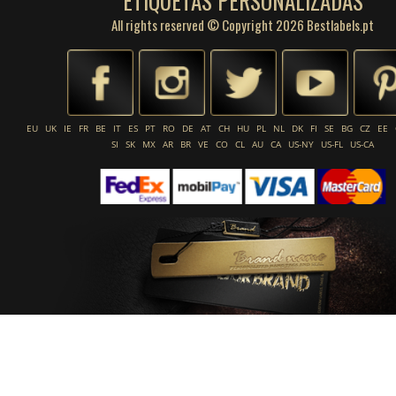
ETIQUETAS PERSONALIZADAS
All rights reserved © Copyright 2026 Bestlabels.pt
EU
UK
IE
FR
BE
IT
ES
PT
RO
DE
AT
CH
HU
PL
NL
DK
FI
SE
BG
CZ
EE
SI
SK
MX
AR
BR
VE
CO
CL
AU
CA
US-NY
US-FL
US-CA