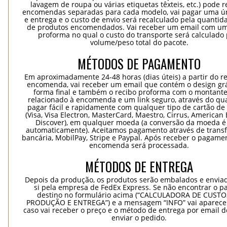
lavagem de roupa ou várias etiquetas têxteis, etc.) pode r
encomendas separadas para cada modelo, vai pagar uma ún
e entrega e o custo de envio será recalculado pela quantida
de produtos encomendados. Vai receber um email com um
proforma no qual o custo do transporte será calculado 
volume/peso total do pacote.
MÉTODOS DE PAGAMENTO
Em aproximadamente 24-48 horas (dias úteis) a partir do re
encomenda, vai receber um email que contém o design grá
forma final e também o recibo proforma com o montante
relacionado à encomenda e um link seguro, através do qu
pagar fácil e rapidamente com qualquer tipo de cartão de 
(Visa, Visa Electron, MasterCard, Maestro, Cirrus, American 
Discover), em qualquer moeda (a conversão da moeda é 
automaticamente). Aceitamos pagamento através de trans
bancária, MobilPay, Stripe e Paypal. Após receber o pagame
encomenda será processada.
MÉTODOS DE ENTREGA
Depois da produção, os produtos serão embalados e envia
si pela empresa de FedEx Express. Se não encontrar o pa
destino no formulário acima (“CALCULADORA DE CUSTO
PRODUÇÃO E ENTREGA”) e a mensagem “INFO” vai aparecer
caso vai receber o preço e o método de entrega por email 
enviar o pedido.