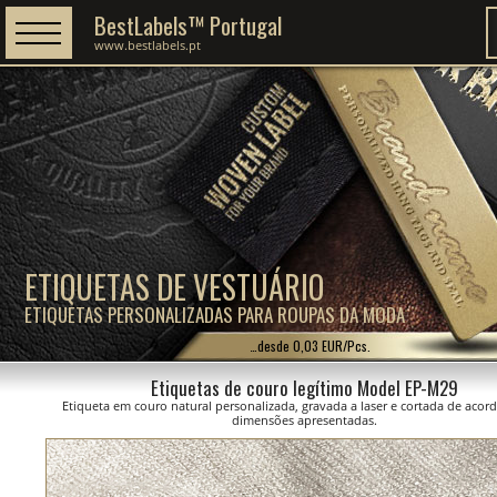
BestLabels™ Portugal
www.bestlabels.pt
ETIQUETAS DE VESTUÁRIO
ETIQUETAS PERSONALIZADAS PARA ROUPAS DA MODA
…desde 0,03 EUR/Pcs.
Etiquetas de couro legítimo Model EP-M29
Etiqueta em couro natural personalizada, gravada a laser e cortada de acor
dimensões apresentadas.