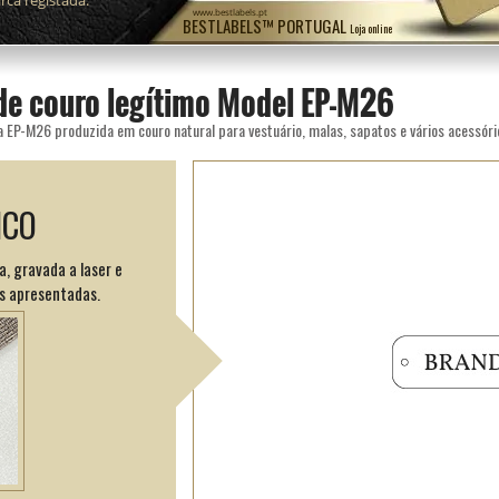
ca registada.
www.bestlabels.pt
BESTLABELS™ PORTUGAL
Loja online
 de couro legítimo Model EP-M26
a EP-M26 produzida em couro natural para vestuário, malas, sapatos e vários acessóri
ICO
, gravada a laser e
s apresentadas.