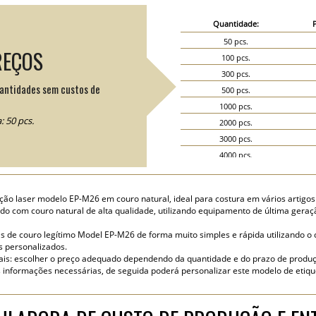
Quantidade:
50 pcs.
REÇOS
100 pcs.
300 pcs.
uantidades sem custos de
500 pcs.
1000 pcs.
 50 pcs.
2000 pcs.
3000 pcs.
4000 pcs.
5000 pcs.
ção laser modelo EP-M26 em couro natural, ideal para costura em vários artigos
do com couro natural de alta qualidade, utilizando equipamento de última geraç
s de couro legítimo Model EP-M26 de forma muito simples e rápida utilizando o co
s personalizados.
s: escolher o preço adequado dependendo da quantidade e do prazo de produç
s informações necessárias, de seguida poderá personalizar este modelo de etiq