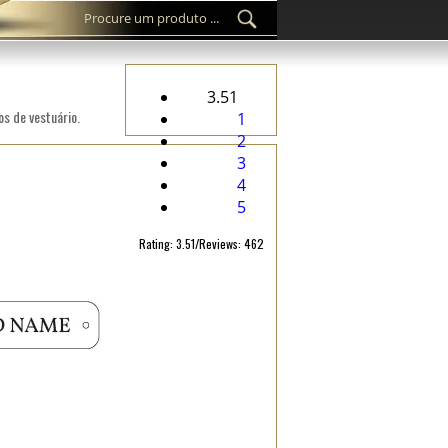
3.51
os de vestuário.
1
2
3
4
5
Rating: 3.51/Reviews: 462