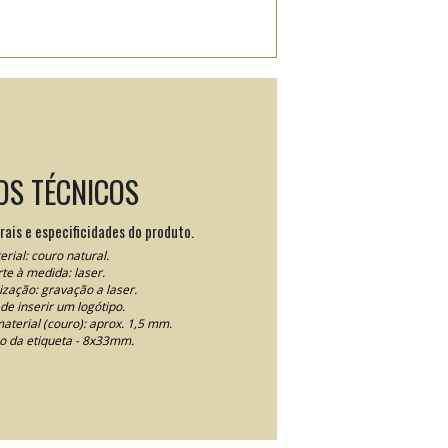
OS TÉCNICOS
rais e especificidades do produto.
rial: couro natural.
te à medida: laser.
ização: gravação a laser.
de inserir um logótipo.
aterial (couro): aprox. 1,5 mm.
 da etiqueta - 8x33mm.