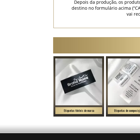
Depois da produção, os produt
destino no formulário acima (
vai re
Etiquetas têxteis de marca
Etiquetas de composiçã