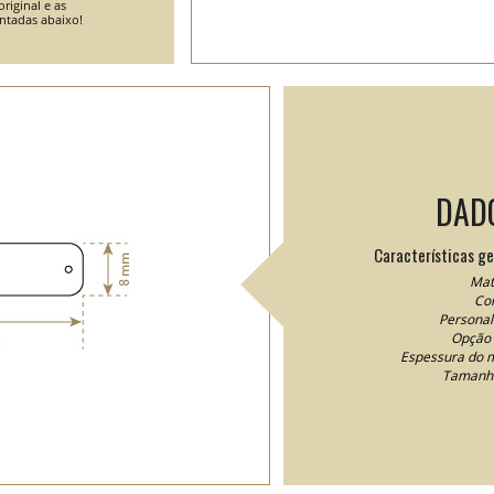
riginal e as
entadas abaixo!
DAD
Características ge
Mate
Cor
Personal
Opção 
Espessura do m
Tamanho