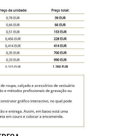
Preço da unidade:
Preço total:
0,78 EUR
39 EUR
0,66 EUR
66 EUR
0,51 EUR
153 EUR
0,456 EUR
228 EUR
0,414 EUR
414 EUR
0,35 EUR
700 EUR
0,33 EUR
990 EUR
0,315 EUR
1 260 EUR
0,31 EUR
1 550 EUR
 de roupa, calçado e acessórios de vestuário
ão e métodos profissionais de gravação ou
nstrutor gráfico interactivo, no qual pode
ão e entrega. Assim, em baixo está uma
ueta em couro e colocar a encomenda.