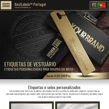
BestLabels™ Portugal
PT
www.bestlabels.pt
ETIQUETAS DE VESTUÁRIO
ETIQUETAS PERSONALIZADAS PARA ROUPAS DA MODA
…desde 0,03 EUR/Pcs.
Etiquetas e selos personalizados
Acrescente valor extra aos produtos que vende e torne a sua Marca ainda mais popular e procurada no
mercado com etiquetas personalizadas com um design incrível, lacres de plástico e etiquetas bordadas com o
seu próprio nome ou marca registada.