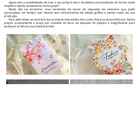
ETIQUETAS PENDURADAS PERSONALIZADAS
Acrescente valor aos seus produtos com etiquetas penduradas personalizadas de roupa!
Se é um fabricante, importador ou revendedor sob a sua própria Marca de produtos têxteis,
roupa, sapatos, joias, mas também outros tipos de produtos e quer adicionar uma imagem extra ao
seu nome ou destacar-se em comparação com os seus principais concorrentes e o outro número de
clientes para crescer significativamente, encontrou o parceiro certo como fornecedor de etiquetas!
Oferecemos soluções completas para etiquetas profissionais dos seus produtos, desde a fase do
design gráfico da etiqueta até fornecer etiquetas personalizadas de alta qualidade, com um design
incrível e um preço atrativo!
Neste site vai encontrar uma ampla variedade de etiquetas de cartão que pode personalizar em
tempo real (visualmente) exatamente como desejar, através do criador de etiquetas interativo gráfico,
que vai encontrar na página de cada produto.
Essencialmente, pode criar o design das suas próprias etiquetas personalizadas em menos de 5
minutos e pode encomendar a sua produção. Na página de cada etiqueta personalizada individual
também vai encontrar o preço e o tempo necessário para a produção e entrega, dependendo das
quantidades das etiquetas de vestuário que selecionou.
Fácil, concreto e muito claro! Desde o primeiro contacto com um potencial cliente, uma etiqueta de
qualidade do produto transmite a qualidade e a originalidade do produto e, a longo prazo, o
reconhecimento no mercado e a recomendação do nome da sua Marca a outros clientes.
SELOS DE PLÁSTICO PERSONALIZADOS
Melhore o impacto visual da sua Marca e dos produtos com selos de vestuário