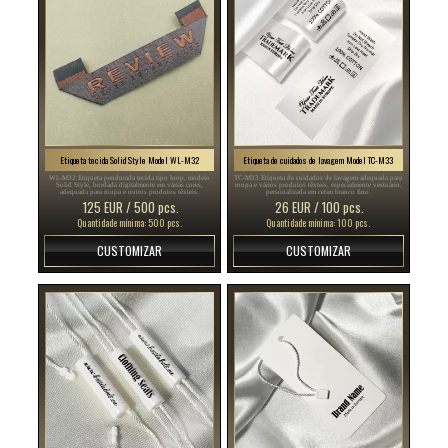
Etiqueta tecida Solid Style Model WL-M32
Etiqueta de cuidados de lavagem Model TC-M33
WL-M32 Etiqueta pendurada tecida tipo loop, modelo
TC-M33 Etiqueta de cuidados de lavagem adequada para
Solid Style, bordada digitalmente em várias cores,
roupa e vários produtos têxteis, especialmente vestuário,
adequada para roupa e outros produtos têxteis.
personalizada em cetim branco fino.
125 EUR / 500 pcs.
26 EUR / 100 pcs.
Quantidade mínima: 500 pcs.
Quantidade mínima: 100 pcs.
CUSTOMIZAR
CUSTOMIZAR