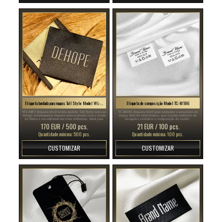
Etiqueta bordada para roupas Tall Style Model WL-M83
Etiqueta de composição Model TC-M186
WL-M83 Etiqueta têxtil tecida modelo Tall Style com um
TC-M186 Etiqueta têxtil para vestuário e acessórios de
design extremamente elegante personalizada com o nome
roupa, feita de cetim branco, que contém símbolos de
da Marca e um emblema em cores diferentes, ideal para
lavagem e cuidados e composição do tecido.
vestuário estiloso para homens e mulheres.
170 EUR / 500 pcs.
21 EUR / 100 pcs.
Quantidade mínima: 500 pcs.
Quantidade mínima: 100 pcs.
CUSTOMIZAR
CUSTOMIZAR