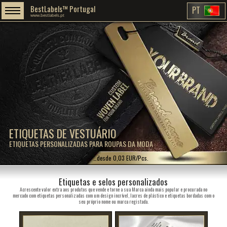
BestLabels™ Portugal
PT
www.bestlabels.pt
ETIQUETAS DE VESTUÁRIO
ETIQUETAS PERSONALIZADAS PARA ROUPAS DA MODA
…desde 0,03 EUR/Pcs.
Etiquetas e selos personalizados
Acrescente valor extra aos produtos que vende e torne a sua Marca ainda mais popular e procurada no
mercado com etiquetas personalizadas com um design incrível, lacres de plástico e etiquetas bordadas com o
seu próprio nome ou marca registada.